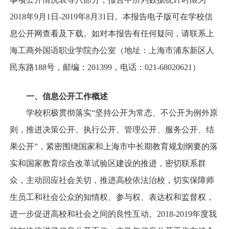
2018
年
9
月
1
日
-2019
年
8
月
31
日
。
本报告电子版可在学校信
息公开网查看及下载。如对本报告有任何疑问，请联系上
海工商外国语职业学院办公室（地址：上海市浦东新区人
民东路
188
号，邮编：
201399
，电话：
021-68020621
）
一、信息公开工作概述
学校积极贯彻落实“坚持公开为常态、不公开为例外原
则，推进决策公开、执行公开、管理公开、服务公开、结
果公开”，紧密围绕国家和上海市中长期教育规划纲要的落
实和国家教育综合改革试验区建设的推进，密切联系群
众，主动回应社会关切，推进高校依法治校，切实保障师
生员工和社会公众的知情权、参与权、表达权和监督权，
进一步促进高校和社会之间的良性互动。
2018-2019
年度我