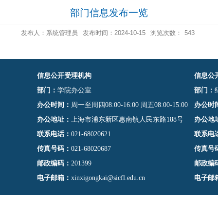
部门信息发布一览
发布人：系统管理员
发布时间：2024-10-15
浏览次数：
543
信息公开受理机构
信息公
部门：
学院办公室
部门：
办公时间：
周一至周四08:00-16:00 周五08:00-15:00
办公时
办公地址：
上海市浦东新区惠南镇人民东路188号
办公地
联系电话：
021-68020621
联系电
传真号码：
021-68020687
传真号
邮政编码：
201399
邮政编
电子邮箱：
xinxigongkai@sicfl.edu.cn
电子邮