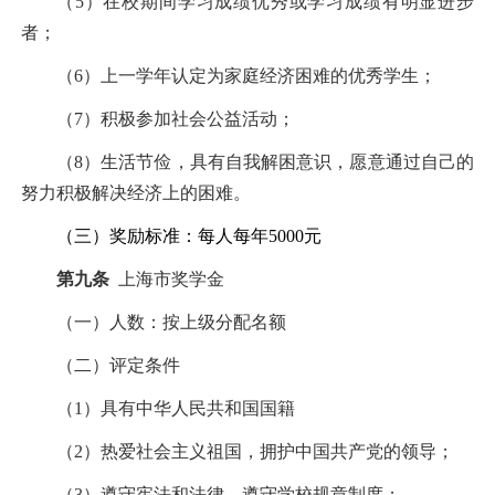
（
5
）在校期间学习成绩优秀或学习成绩有明显进步
者；
（
6
）上一学年认定为家庭经济困难的优秀学生；
（
7
）积极参加社会公益活动；
（
8
）生活节俭，具有自我解困意识，愿意通过自己的
努力积极解决经济上的困难。
（三）奖励标准：每人每年
5000
元
第九条
上海市奖学金
（一）人数：按上级分配名额
（二）评定条件
（
1
）具有中华人民共和国国籍
（
2
）热爱社会主义祖国，拥护中国共产党的领导；
（
3
）遵守宪法和法律，遵守学校规章制度；