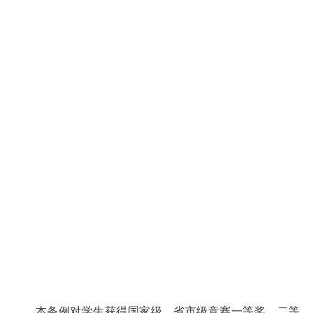
本条例对学生获得国家级、省市级竞赛一等奖、二等