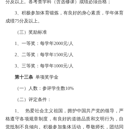
分及以上。各考查学科（含选修课）成绩必须合格；
3
、积极参加体育锻炼，有良好的身心素质，学年体育
成绩
75
分及以上。
（三）奖励标准
1
、一等奖：每学年
2000
元
/
人
2
、二等奖：每学年
1500
元
/
人
3
、三等奖：每学年
1000
元
/
人
第十三条
单项奖学金
（一）人数：参评学生数
10%
（二）评定条件：
1、
热爱社会主义祖国，拥护中国共产党的领导，严
格遵守各项规章制度，有良好的道德品质和文明行为，自
觉抵制不良倾向。积极参加集体活动，尊敬师长，团结同